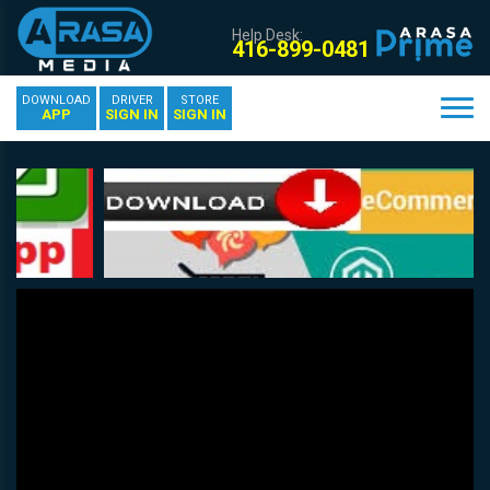
Help Desk:
416-899-0481
DOWNLOAD
DRIVER
STORE
APP
SIGN IN
SIGN IN