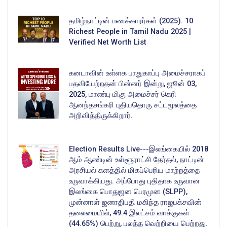
தமிழ்நாட்டின் பணக்காரர்கள் (2025). 10
Richest People in Tamil Nadu 2025 |
Verified Net Worth List
கனடாவின் உள்ளக பாதுகாப்பு அமைச்சராகப்
பதவியேற்றதன் பின்னர் இன்று, ஜூன் 03,
2025, மாண்பு மிகு அமைச்சர் கெரி
ஆனந்தசங்கரி புதியதொரு சட்டமூலத்தை
அறிவித்திருக்கிறார்.
Election Results Live---இலங்கையில் 2018
ஆம் ஆண்டின் உள்ளூராட்சி தேர்தல், நாட்டின்
அரசியல் களத்தில் மிகப்பெரிய மாற்றத்தை
உருவாக்கியது. அப்போது புதிதாக உருவான
இலங்கை பொதுஜன பெரமுன (SLPP),
முன்னாள் ஜனாதிபதி மகிந்த ராஜபக்சவின்
தலைமையில், 49.4 இலட்சம் வாக்குகள்
(44.65%) பெற்று, பலத்த வெற்றியை பெற்றது.