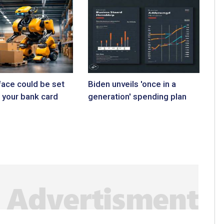
face could be set
Biden unveils 'once in a
 your bank card
generation' spending plan