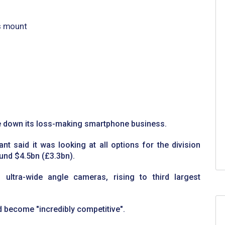
s mount
rtphone business as
se down its loss-making smartphone business.
nt said it was looking at all options for the division
ound $4.5bn (£3.3bn).
ultra-wide angle cameras, rising to third largest
 become "incredibly competitive".