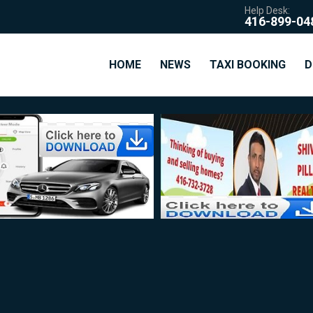
Help Desk:
416-899-04
HOME
NEWS
TAXI BOOKING
D