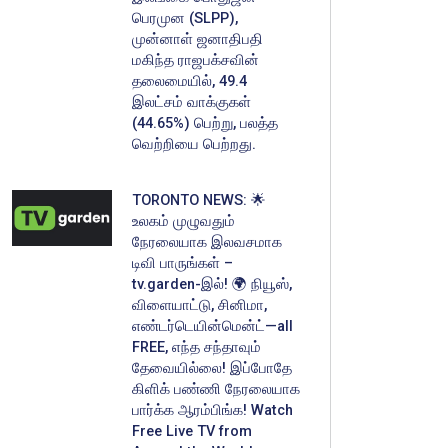
பெரமுன (SLPP),
முன்னாள் ஜனாதிபதி
மகிந்த ராஜபக்சவின்
தலைமையில், 49.4
இலட்சம் வாக்குகள்
(44.65%) பெற்று, பலத்த
வெற்றியை பெற்றது.
TORONTO NEWS: 🌟
உலகம் முழுவதும்
நேரலையாக இலவசமாக
டிவி பாருங்கள் –
tv.garden-இல்! 🌍 நியூஸ்,
விளையாட்டு, சினிமா,
எண்டர்டெயின்மென்ட்—all
FREE, எந்த சந்தாவும்
தேவையில்லை! இப்போதே
கிளிக் பண்ணி நேரலையாக
பார்க்க ஆரம்பிங்க! Watch
Free Live TV from