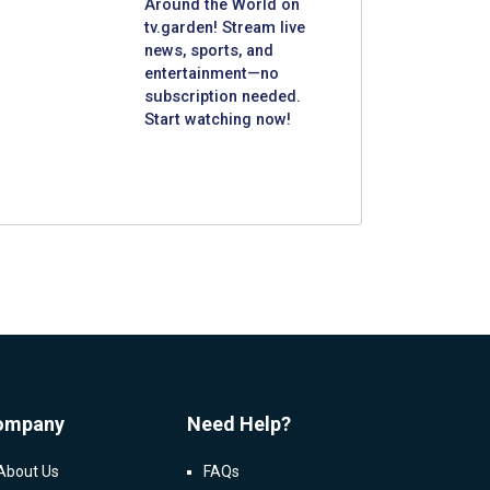
Around the World on
tv.garden! Stream live
news, sports, and
entertainment—no
subscription needed.
Start watching now!
ompany
Need Help?
About Us
FAQs