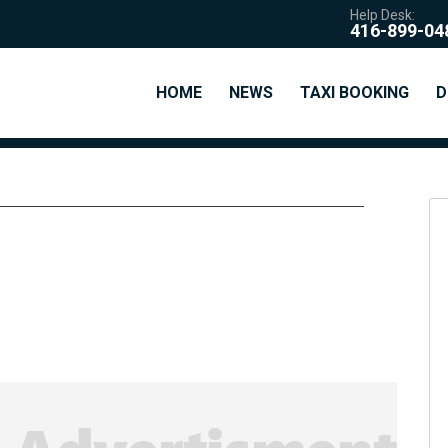
Help Desk:
416-899-04
HOME
NEWS
TAXI BOOKING
D