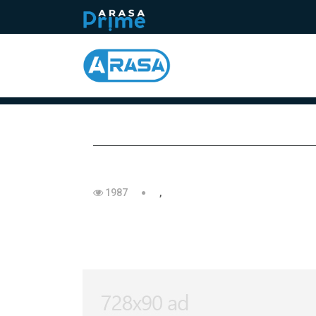
1987
,