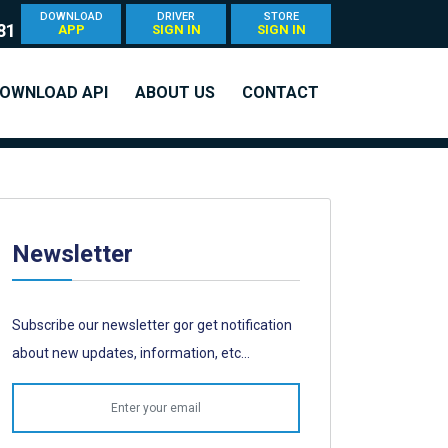
DOWNLOAD
DRIVER
STORE
81
APP
SIGN IN
SIGN IN
OWNLOAD API
ABOUT US
CONTACT
Newsletter
Subscribe our newsletter gor get notification
about new updates, information, etc...